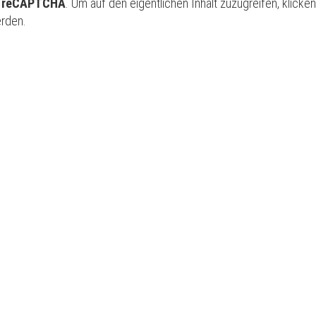
e reCAPTCHA
. Um auf den eigentlichen Inhalt zuzugreifen, klicke
erden.