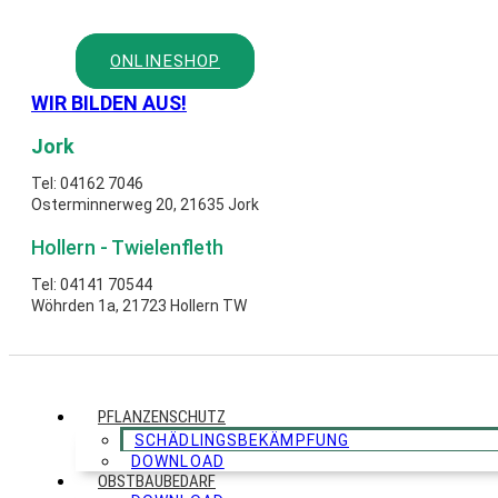
Zum
Inhalt
springen
ONLINESHOP
WIR BILDEN AUS!
Jork
Tel: 04162 7046
Osterminnerweg 20, 21635 Jork
Hollern - Twielenfleth
Tel: 04141 70544
Wöhrden 1a, 21723 Hollern TW
PFLANZENSCHUTZ
SCHÄDLINGSBEKÄMPFUNG
DOWNLOAD
OBSTBAUBEDARF