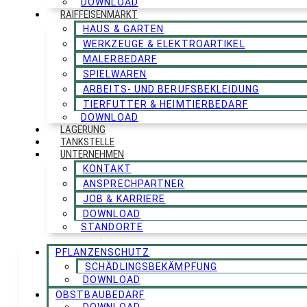
DOWNLOAD
RAIFFEISENMARKT
HAUS & GARTEN
WERKZEUGE & ELEKTROARTIKEL
MALERBEDARF
SPIELWAREN
ARBEITS- UND BERUFSBEKLEIDUNG
TIERFUTTER & HEIMTIERBEDARF
DOWNLOAD
LAGERUNG
TANKSTELLE
UNTERNEHMEN
KONTAKT
ANSPRECHPARTNER
JOB & KARRIERE
DOWNLOAD
STANDORTE
PFLANZENSCHUTZ
SCHÄDLINGSBEKÄMPFUNG
DOWNLOAD
OBSTBAUBEDARF