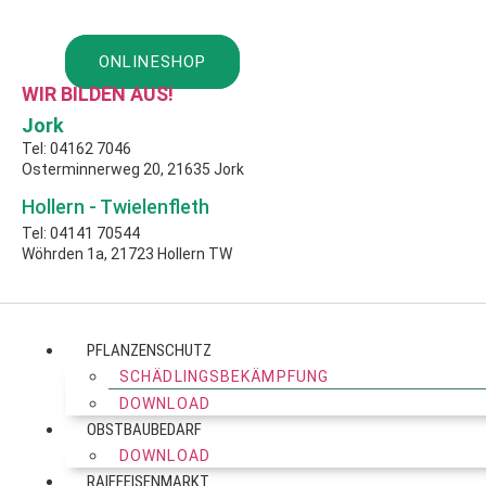
Zum
Inhalt
ONLINESHOP
springen
WIR BILDEN AUS!
Jork
Tel: 04162 7046
Osterminnerweg 20, 21635 Jork
Hollern - Twielenfleth
Tel: 04141 70544
Wöhrden 1a, 21723 Hollern TW
PFLANZENSCHUTZ
SCHÄDLINGSBEKÄMPFUNG
DOWNLOAD
OBSTBAUBEDARF
DOWNLOAD
RAIFFEISENMARKT