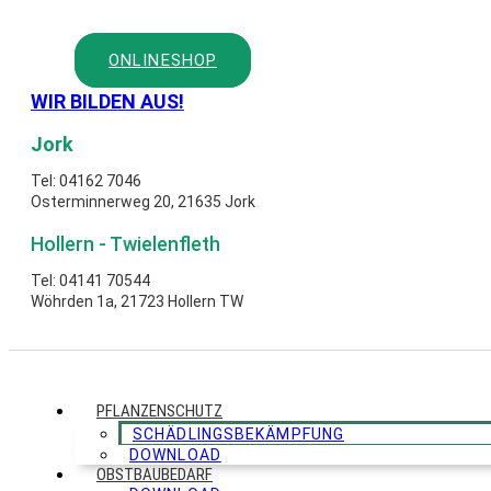
Zum
Inhalt
springen
ONLINESHOP
WIR BILDEN AUS!
Jork
Tel: 04162 7046
Osterminnerweg 20, 21635 Jork
Hollern - Twielenfleth
Tel: 04141 70544
Wöhrden 1a, 21723 Hollern TW
PFLANZENSCHUTZ
SCHÄDLINGSBEKÄMPFUNG
DOWNLOAD
OBSTBAUBEDARF