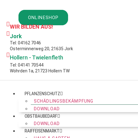
Zum
Inhalt
ONLINESHOP
springen
WIR BILDEN AUS!
Jork
Tel: 04162 7046
Osterminnerweg 20, 21635 Jork
Hollern - Twielenfleth
Tel: 04141 70544
Wöhrden 1a, 21723 Hollern TW
PFLANZENSCHUTZ
SCHÄDLINGSBEKÄMPFUNG
DOWNLOAD
OBSTBAUBEDARF
DOWNLOAD
RAIFFEISENMARKT