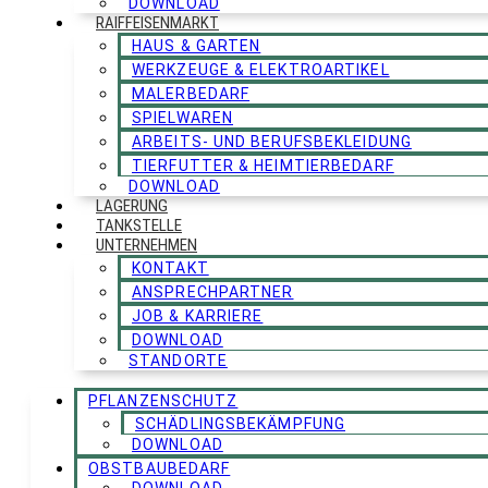
DOWNLOAD
RAIFFEISENMARKT
HAUS & GARTEN
WERKZEUGE & ELEKTROARTIKEL
MALERBEDARF
SPIELWAREN
ARBEITS- UND BERUFSBEKLEIDUNG
TIERFUTTER & HEIMTIERBEDARF
DOWNLOAD
LAGERUNG
TANKSTELLE
UNTERNEHMEN
KONTAKT
ANSPRECHPARTNER
JOB & KARRIERE
DOWNLOAD
STANDORTE
PFLANZENSCHUTZ
SCHÄDLINGSBEKÄMPFUNG
DOWNLOAD
OBSTBAUBEDARF