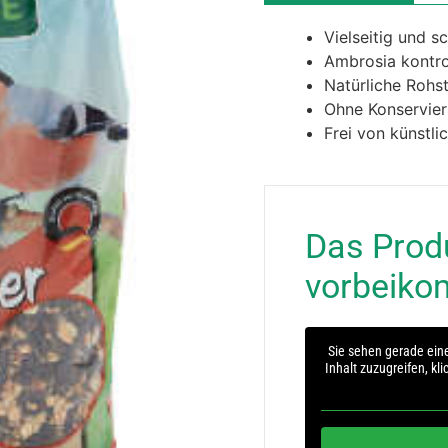
Vielseitig und 
Ambrosia kontrol
Natürliche Rohs
Ohne Konservier
Frei von künstl
Das Produ
vorbeik
Sie sehen gerade eine
Inhalt zuzugreifen, kl