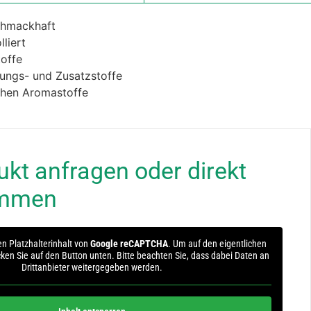
schmackhaft
liert
toffe
ungs- und Zusatzstoffe
ichen Aromastoffe
kt anfragen oder direkt
ommen
n Platzhalterinhalt von
Google reCAPTCHA
. Um auf den eigentlichen
icken Sie auf den Button unten. Bitte beachten Sie, dass dabei Daten an
Drittanbieter weitergegeben werden.