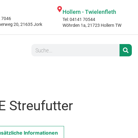
Hollern - Twielenfleth
2 7046
Tel: 04141 70544
nerweg 20, 21635 Jork
Wöhrden 1a, 21723 Hollern TW
 Streufutter
sätzliche Informationen