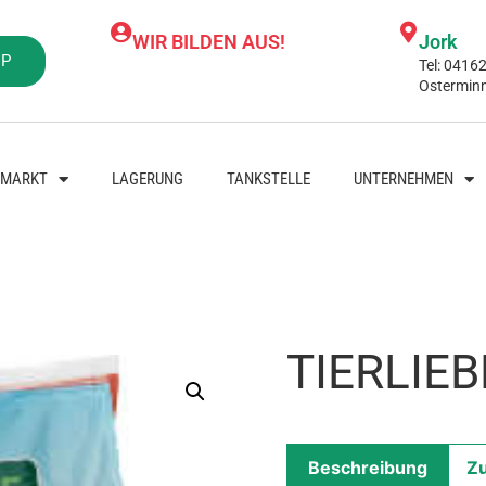
WIR BILDEN AUS!
Jork
OP
Tel: 0416
Ostermin
NMARKT
LAGERUNG
TANKSTELLE
UNTERNEHMEN
TIERLIEBE
Beschreibung
Zu